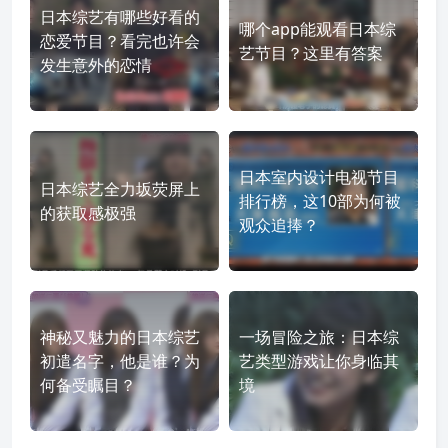
日本综艺有哪些好看的
哪个app能观看日本综
恋爱节目？看完也许会
艺节目？这里有答案
发生意外的恋情
日本室内设计电视节目
日本综艺全力坂荧屏上
排行榜，这10部为何被
的获取感极强
观众追捧？
神秘又魅力的日本综艺
一场冒险之旅：日本综
初遣名字，他是谁？为
艺类型游戏让你身临其
何备受瞩目？
境