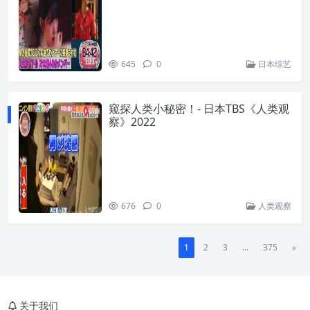
645
0
日本综艺
窥探人类小秘密！- 日本TBS《人类观
察》2022
676
0
人类观察
1
2
3
...
375
»
关于我们