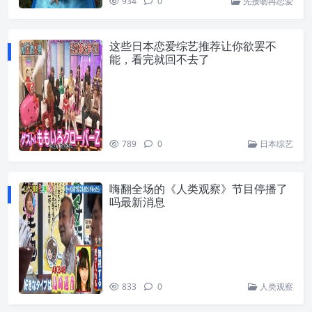
934
0
先接吻再恋爱
这些日本恋爱综艺推荐让你欲罢不
能，看完就回不去了
789
0
日本综艺
嗨翻全场的《人类观察》节目停播了
吗最新消息
833
0
人类观察