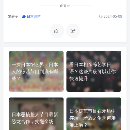
正文完
发表至：
日本综艺
2024-05-08
一探日本综艺界：日本
看日本相亲综艺学日
人的综艺节目到底有哪
语？这些片段可以让你
些？
快速提升
日本综艺节目在矛盾中
日本恶搞整人节目最新
存活，矛盾之争为何屡
恐龙合作，笑翻全场
屡上演？