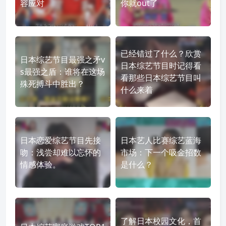
容应对
你就out了
已经错过了什么？欣赏
日本综艺节目最强之矛v
日本综艺节目时记得看
s最强之盾：谁将在这场
看那些日本综艺节目叫
殊死搏斗中胜出？
什么来着
日本恋爱综艺节目先接
日本艺人比赛综艺蓝海
吻：浅尝却难以忘怀的
市场：下一个吸金招数
情感体验。
是什么？
了解日本校园文化，首