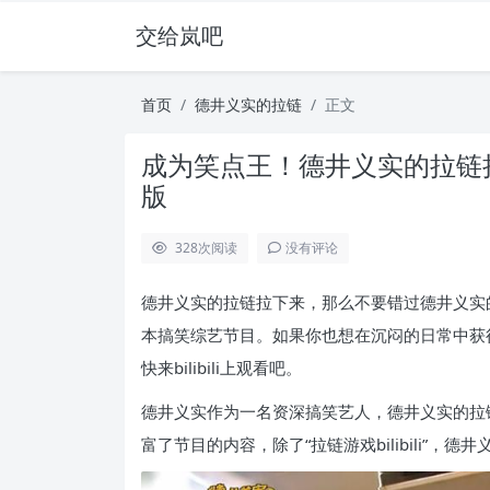
交给岚吧
首页
德井义实的拉链
正文
成为笑点王！德井义实的拉链拉下
版
328
次阅读
没有评论
德井义实的拉链拉下来，那么不要错过德井义实
本搞笑综艺节目。如果你也想在沉闷的日常中获
快来bilibili上观看吧。
德井义实作为一名资深搞笑艺人，德井义实的拉
富了节目的内容，除了“拉链游戏bilibili”，