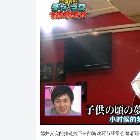
德井义实的拉链拉下来的游戏环节经常会邀请到