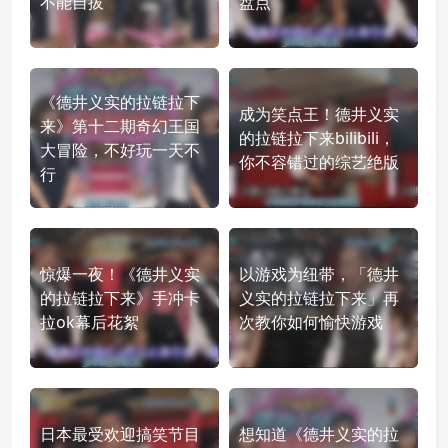
不能自拔
盘点
《德井义实的拉链拉下
成为笑点王！德井义实
来》第十二期奇幻王国
的拉链拉下来bilibili，
大冒险，不好玩一天不
你不容错过的综艺绝版
行
惊爆一夜！《德井义实
以游戏为纽带，「德井
的拉链拉下来》手冲卡
义实的拉链拉下来」再
拉ok幕后花絮
次教你如何愉快游戏
日本最受欢迎搞笑节目
想知道《德井义实的拉