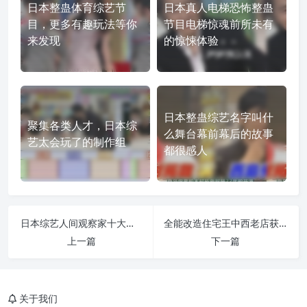
日本整蛊体育综艺节
日本真人电梯恐怖整蛊
目，更多有趣玩法等你
节目电梯惊魂前所未有
来发现
的惊悚体验
日本整蛊综艺名字叫什
聚集各类人才，日本综
么舞台幕前幕后的故事
艺太会玩了的制作组
都很感人
日本综艺人间观察家十大精彩瞬间，让你感受非凡的人性魅力
全能改造住宅王中西老店获得“厨艺大赛冠军”专业厨房
上一篇
下一篇
关于我们