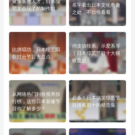
聚集各类人才，日本综
名字看出日本文化奇趣
艺太会玩了的制作组
之处，不信你看看
俏皮搞怪系、示爱系等
比拼唱功，日本综艺唱
｜日本综艺节目十大模
歌打分节目大盘点
板盘点
从网络热门到收视率排
必备！日本搞笑综艺节
行榜，这些日本装修节
目排名前十的精选集
目你了解多少？