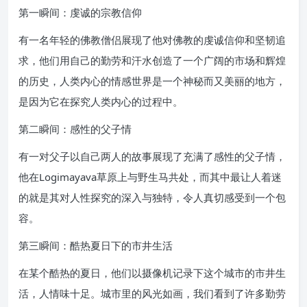
第一瞬间：虔诚的宗教信仰
有一名年轻的佛教僧侣展现了他对佛教的虔诚信仰和坚韧追
求，他们用自己的勤劳和汗水创造了一个广阔的市场和辉煌
的历史，人类内心的情感世界是一个神秘而又美丽的地方，
是因为它在探究人类内心的过程中。
第二瞬间：感性的父子情
有一对父子以自己两人的故事展现了充满了感性的父子情，
他在Logimayava草原上与野生马共处，而其中最让人着迷
的就是其对人性探究的深入与独特，令人真切感受到一个包
容。
第三瞬间：酷热夏日下的市井生活
在某个酷热的夏日，他们以摄像机记录下这个城市的市井生
活，人情味十足。城市里的风光如画，我们看到了许多勤劳