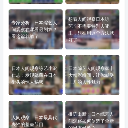
想看人间观察日本综
专家分析：日本综艺人
艺？不需要特别去哪
间观察在哪看最划算？
里，只在用这个方法就
看这篇就够了
好了
日本人间观察综艺小沢
日本综艺人间观察家十
仁志：发现隐藏在日本
大精彩瞬间，让你感受
街头的惊人秘密
非凡的人性魅力
推陈出新：日本综艺人
人间观察：日本最具代
间观察如何创造了全新
表性的整蛊节目
的日本形象？