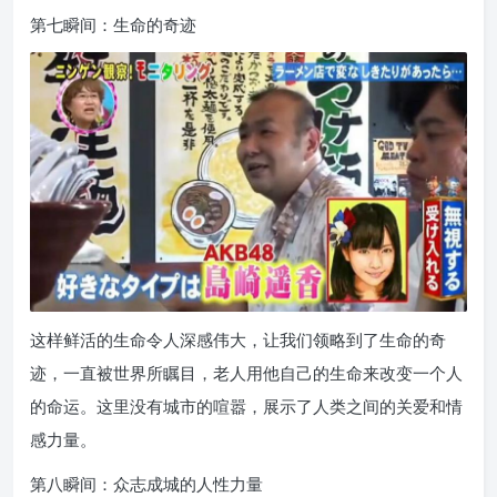
第七瞬间：生命的奇迹
这样鲜活的生命令人深感伟大，让我们领略到了生命的奇
迹，一直被世界所瞩目，老人用他自己的生命来改变一个人
的命运。这里没有城市的喧嚣，展示了人类之间的关爱和情
感力量。
第八瞬间：众志成城的人性力量