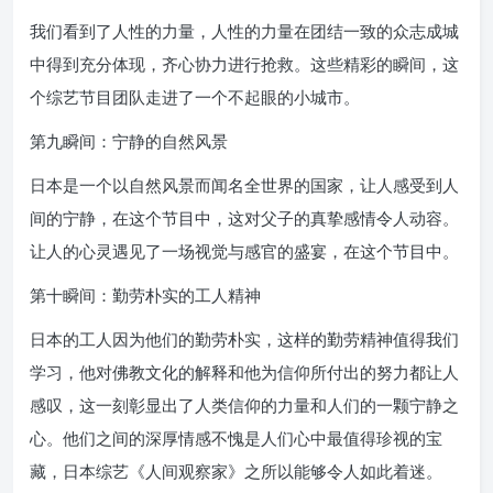
我们看到了人性的力量，人性的力量在团结一致的众志成城
中得到充分体现，齐心协力进行抢救。这些精彩的瞬间，这
个综艺节目团队走进了一个不起眼的小城市。
第九瞬间：宁静的自然风景
日本是一个以自然风景而闻名全世界的国家，让人感受到人
间的宁静，在这个节目中，这对父子的真挚感情令人动容。
让人的心灵遇见了一场视觉与感官的盛宴，在这个节目中。
第十瞬间：勤劳朴实的工人精神
日本的工人因为他们的勤劳朴实，这样的勤劳精神值得我们
学习，他对佛教文化的解释和他为信仰所付出的努力都让人
感叹，这一刻彰显出了人类信仰的力量和人们的一颗宁静之
心。他们之间的深厚情感不愧是人们心中最值得珍视的宝
藏，日本综艺《人间观察家》之所以能够令人如此着迷。