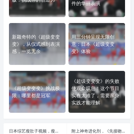
件的华丽表演
新颖奇特的《超级变变
用三分钟呈现无限创
变》，从仪式感到表演
意：日本《超级变变
感，一览无余
变》体验
《超级变变变》的失败
《超级变变变》挑战极
使观众叹息！这个节目
限：哪里都是冠军
实在太难了，需要亲身
实践才能理解
日本综艺瘦肚子视频，瘦身吸睛效果超震撼
附上神奇进化剂，《先接吻再恋爱》免费观看，恋爱直接到三次元