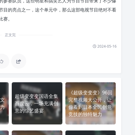
的参赛队员，这些明星和搞笑艺人为节目节目带来了不少爆
节目的亮点之一，这个单元中，那么这部电视节目绝对不看
比赛。
正文完
2024-05-16
《超级变变变》96回
超级变变变国语全集
文
完整视频大公开，让
百度云，一场充满创
力
你看到日本全民创意
意的综艺盛宴
竞技的独特魅力