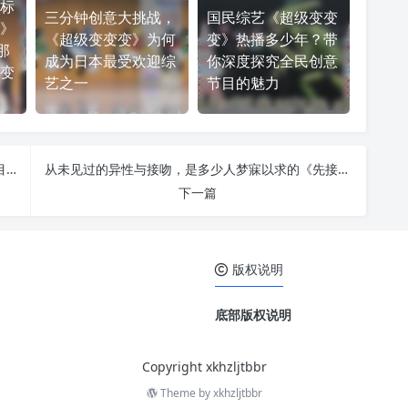
标
三分钟创意大挑战，
国民综艺《超级变变
》
《超级变变变》为何
变》热播多少年？带
那
成为日本最受欢迎综
你深度探究全民创意
变
艺之一
节目的魅力
有啥网站可以看日本综艺节目？TOP10日本综艺节目推荐
从未见过的异性与接吻，是多少人梦寐以求的《先接吻后恋爱》
下一篇
版权说明
底部版权说明
Copyright xkhzljtbbr
Theme by
xkhzljtbbr