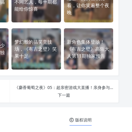
搞
不同艺人，每一期都
看，让你笑遍整个夜
能给你惊喜
晚
梦幻般的搞笑竞技
新角色集体登场！
少
场，《有吉之壁》笑
《有吉之壁》高瓴大
独
果十足
人第11期独家预告
《麝香葡萄之夜》05：超亲密游戏大直播！亲身参与惠比寿麝香葡萄的搞笑世界。
下一篇
版权说明