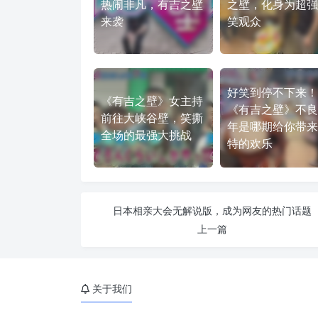
热闹非凡，有吉之壁
之壁，化身为超强
来袭
笑观众
好笑到停不下来！
《有吉之壁》女主持
《有吉之壁》不良
前往大峡谷壁，笑撕
年是哪期给你带来
全场的最强大挑战
特的欢乐
日本相亲大会无解说版，成为网友的热门话题
上一篇
关于我们