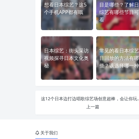
想看日本综艺？这5
目是哪些？了解日
个手机APP都有哦
综艺有哪些节目可
看
日本综艺：街头采访
常见的看日本综艺
视频探寻日本文化奥
目回放的方法有哪
秘
些？该选择哪一种
这12个日本边打边唱歌综艺场创
上一篇
关于我们