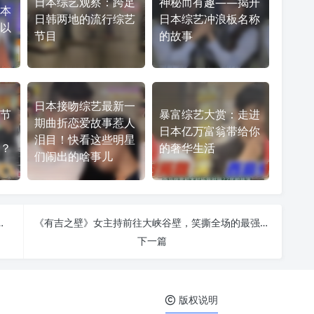
日本综艺观察：跨足
神秘而有趣——揭开
本
日韩两地的流行综艺
日本综艺冲浪板名称
以
节目
的故事
日本接吻综艺最新一
节
暴富综艺大赏：走进
期曲折恋爱故事惹人
日本亿万富翁带给你
泪目！快看这些明星
？
的奢华生活
们闹出的啥事儿
意超棒，会让你玩得不亦乐乎
《有吉之壁》女主持前往大峡谷壁，笑撕全场的最强大挑战
下一篇
版权说明