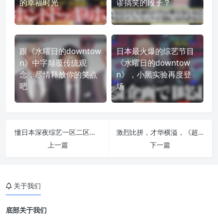
的幸福时光
谬搞笑的段子？
跟《水曜日的downtow
日本最火爆的综艺节目
n》中字颠覆传统观
《水曜日的downtow
念，尽情释放你的笑点
n》，小黑实验再度登
吧
场
懂日本深夜综艺一区二区每个细节，享受感官盛宴
激烈比拼，才华横溢，《超级变变变》全集尽在观看哦~
上一篇
下一篇
关于我们
底部关于我们