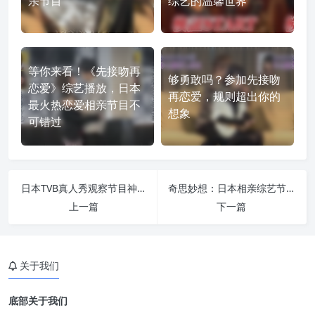
亲节目
综艺的温馨世界
等你来看！《先接吻再
够勇敢吗？参加先接吻
恋爱》综艺播放，日本
再恋爱，规则超出你的
最火热恋爱相亲节目不
想象
可错过
日本TVB真人秀观察节目神秘幕后制作
奇思妙想：日本相亲综艺节目5次视频中难忘的相亲改变
上一篇
下一篇
关于我们
底部关于我们