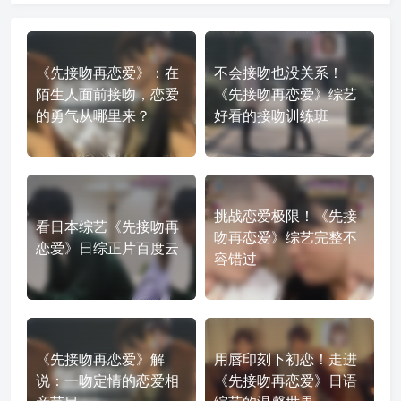
《先接吻再恋爱》：在
不会接吻也没关系！
陌生人面前接吻，恋爱
《先接吻再恋爱》综艺
的勇气从哪里来？
好看的接吻训练班
挑战恋爱极限！《先接
看日本综艺《先接吻再
吻再恋爱》综艺完整不
恋爱》日综正片百度云
容错过
《先接吻再恋爱》解
用唇印刻下初恋！走进
说：一吻定情的恋爱相
《先接吻再恋爱》日语