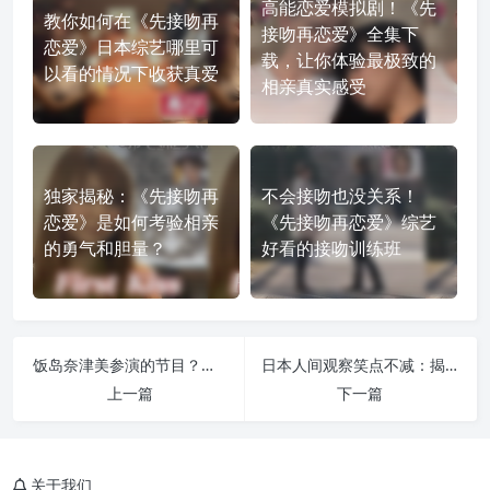
高能恋爱模拟剧！《先
教你如何在《先接吻再
接吻再恋爱》全集下
恋爱》日本综艺哪里可
载，让你体验最极致的
以看的情况下收获真爱
相亲真实感受
独家揭秘：《先接吻再
不会接吻也没关系！
恋爱》是如何考验相亲
《先接吻再恋爱》综艺
的勇气和胆量？
好看的接吻训练班
饭岛奈津美参演的节目？日本最早的综艺节目是什么？
日本人间观察笑点不减：揭秘明星朋友的无厘头幽默
上一篇
下一篇
关于我们