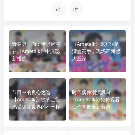
青春另一面：伊野尾慧
《Ametalk》嘉宾泪洒
在《Ametalk》中展现
灌篮高手，现场画面感
新维度
人至深
节目中的良心之选，
时代偶像潮流风向，
【Ametalk】超清让您
《Ametalk》免费观看
感受搞笑世界的不一样
让你掌握最新资讯