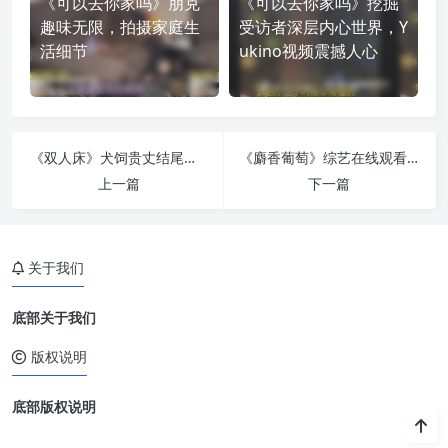
《可以去你家吗》朋克
《可以去你家吗》挖掘
趣味无限，拍摄家庭生
受访者深层内心世界，Y
活细节
ukino视频震撼人心
《双人床》犬饲贵丈结尾，揭开真实恋爱故事
《麝香葡萄》综艺在线观看，带你亲身体验惠比寿麝香葡萄的「胡闹精神」
上一篇
下一篇
关于我们
底部关于我们
版权说明
底部版权说明