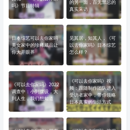
的另一面，百无禁忌的
吗》节目特辑
真实采访
日本综艺可以去你家吗
见其居，知其人，《可
美女家中的珍稀藏品让
以去你家吗》日本综艺
你大开眼界
怎么样？
《可以去你家吗》视
《可以去你家吗》2022
频：跟随制作团队进入
调查中：小到摆设，大
受访者家中，带你领略
到人生，我们想知道
日本真实的生活方式