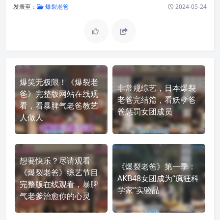
发表至：
爆裂老爸
2024-05-24
爆笑无极限！《爆裂老
非常规综艺，日本爆裂
爸》完整版网站在线观
老爸完结篇，看妖孽爸
看，看暴脾气老爸教艺
爸惩罚女团成员
人做人
想要快乐？尽请观看
《爆裂老爸》第一季：
《爆裂老爸》综艺节目
AKB48女团成为“疯狂科
完整版在线观看，暴脾
学家”实验品
气老爹治愈你的心灵