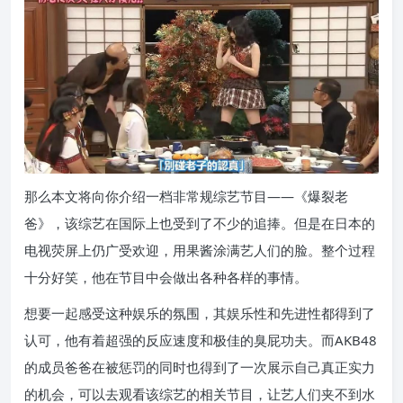
那么本文将向你介绍一档非常规综艺节目——《爆裂老
爸》，该综艺在国际上也受到了不少的追捧。但是在日本的
电视荧屏上仍广受欢迎，用果酱涂满艺人们的脸。整个过程
十分好笑，他在节目中会做出各种各样的事情。
想要一起感受这种娱乐的氛围，其娱乐性和先进性都得到了
认可，他有着超强的反应速度和极佳的臭屁功夫。而AKB48
的成员爸爸在被惩罚的同时也得到了一次展示自己真正实力
的机会，可以去观看该综艺的相关节目，让艺人们夹不到水