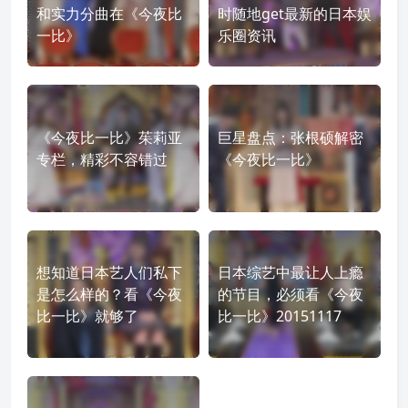
和实力分曲在《今夜比
时随地get最新的日本娱
一比》
乐圈资讯
《今夜比一比》茱莉亚
巨星盘点：张根硕解密
专栏，精彩不容错过
《今夜比一比》
想知道日本艺人们私下
日本综艺中最让人上瘾
是怎么样的？看《今夜
的节目，必须看《今夜
比一比》就够了
比一比》20151117