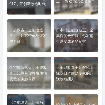
王”，你还能怎么装修？
017，开创新改造时代
一起探索《全能改造
日本《全能改造王》全
王》，让它带你见证家
集百度云资源，你家也
的奇迹
可以变成豪华别墅
住宅翻新达人，全能改
《全能改造王》解说：
造王江腾带你领略住宅
惊叹日本建筑专家的超
改造的美妙世界
强改造能力
《全能改造王》骑马
没有“全能改造王”，DIY