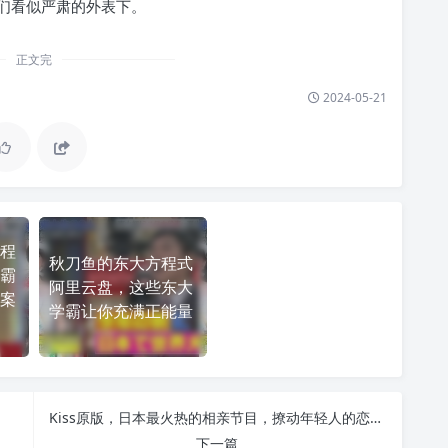
们看似严肃的外表下。
正文完
2024-05-21
程
秋刀鱼的东大方程式
霸
阿里云盘，这些东大
案
学霸让你充满正能量
Kiss原版，日本最火热的相亲节目，撩动年轻人的恋爱心弦
下一篇