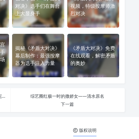
对决》选手们在舞台
视频，特级按摩师激
上大显身手
烈对决
宫
揭秘《矛盾大对决》
《矛盾大对决》免费
手
幕后制作：最强按摩
在线观看，解密矛盾
场
器为选手注入力量
的奥妙
不敢相信的恋爱之旅，《先接吻后恋爱》在线播放完整版带你体验
综艺圈红极一时的撒娇女——清水原名
下一篇
版权说明