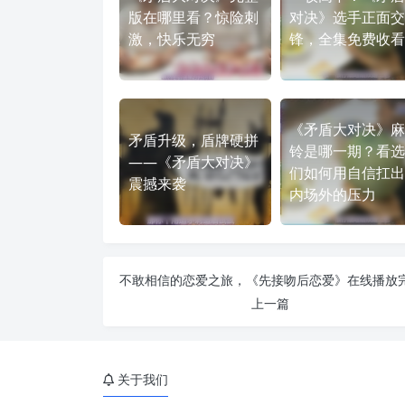
版在哪里看？惊险刺
对决》选手正面交
激，快乐无穷
锋，全集免费收看
《矛盾大对决》麻
矛盾升级，盾牌硬拼
铃是哪一期？看选
——《矛盾大对决》
们如何用自信扛出
震撼来袭
内场外的压力
上一篇
关于我们