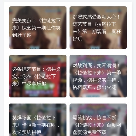
沉浸式感受激动人心！
完美笑点！《拉链拉下
综艺节目《拉链拉下
来》综艺第一期让你笑
来》第二期观看，疯狂
到肚子疼
好玩
对战到底，笑容满满！
必备综艺节目：德井义
《拉链拉下来》第一季
实让你在《拉链拉下
视频，德井义实主持，
来》中尽享乐趣
搭档嘉宾，擦出火花
笑爆场面《拉链拉下
爆笑挑战，惊喜不断，
来》卡拉新一期在即，
《拉链拉下来》百度网
欢迎预约拼搏
盘资源免费下载