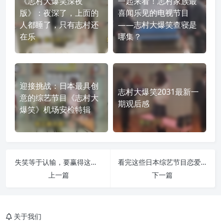
《志村大爆笑深夜
一起来看！志村家族最
版》：夜深了，上面的
喜闻乐见的电视节目
人都睡了，只有志村还
——志村大爆笑查寝是
在乐
哪集？
迎接挑战：日本最具创
志村大爆笑2031最新一
意的综艺节目《志村大
期观后感
爆笑》机场安检特辑
失笑等于认输，要赢得这场游戏必须看《绝对不许笑》日本综艺在线观看
看完这些日本综艺节目恋爱挑战再也不怕单身了
上一篇
下一篇
关于我们