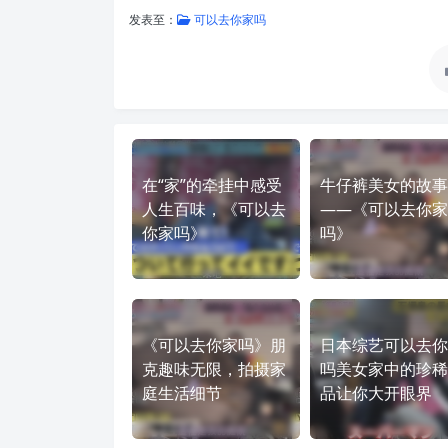
发表至：
可以去你家吗
在“家”的牵挂中感受
牛仔裤美女的故事
人生百味，《可以去
——《可以去你家
你家吗》
吗》
《可以去你家吗》朋
日本综艺可以去你
克趣味无限，拍摄家
吗美女家中的珍稀
庭生活细节
品让你大开眼界