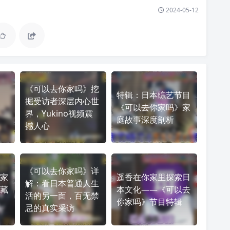
2024-05-12
《可以去你家吗》挖
特辑：日本综艺节目
掘受访者深层内心世
《可以去你家吗》家
界，Yukino视频震
庭故事深度剖析
撼人心
《可以去你家吗》详
家
遥香在你家里探索日
解：看日本普通人生
藏
本文化——《可以去
活的另一面，百无禁
你家吗》节目特辑
忌的真实采访