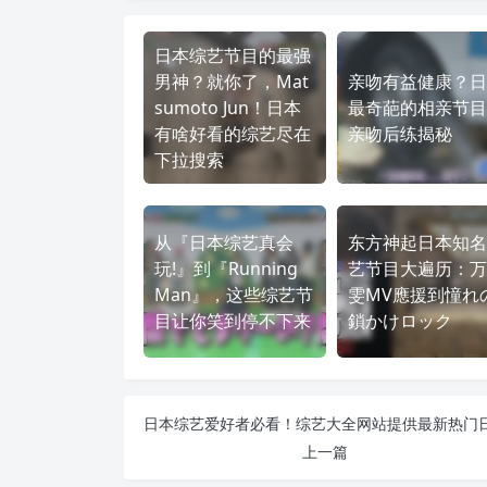
日本综艺节目的最强
男神？就你了，Mat
亲吻有益健康？日
sumoto Jun！日本
最奇葩的相亲节目
有啥好看的综艺尽在
亲吻后练揭秘
下拉搜索
从『日本综艺真会
东方神起日本知名
玩!』到『Running
艺节目大遍历：万
Man』，这些综艺节
雯MV應援到憧れ
目让你笑到停不下来
鎖かけロック
上一篇