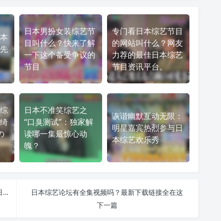
日本男扮女装综艺节
专门看日本综艺节目
本
目叫什么？快来了解
的网站叫什么？网友
先
一下这个备受争议的
力荐的最佳日本综艺
节目
节目资讯平台。
综
日本不准笑综艺之
诙谐幽默互动无限：
绮
“口臭测试”：独家解
明星嘉宾热烈参与日
の
读哪一集最惊心动
本综艺欢乐秀
魄？
日本综艺爱好者必看！综艺大全网站提供最新热门日本综艺资源
日本综艺论坛有全集视频吗？最新下载链接全在这
下一篇