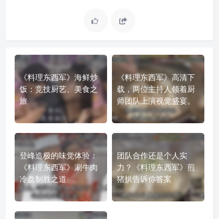
《料理东西军》海鲜炒
《料理东西军》高清下
饭：竞技厨艺、美食之
载，两位主持人领着厨
旅
师团队上演视觉盛宴。
登峰造极的味觉体验：
团队合作还是个人实
《料理东西军》涮牛肉
力？《料理东西军》煎
冷盘制胜之道
猪扒告诉你答案