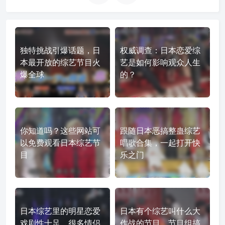
独特挑战引爆话题，日
权威调查：日本恋爱综
本最开放的综艺节目火
艺是如何影响观众人生
爆全球
的？
你知道吗？这些网站可
跟随日本恶搞整蛊综艺
以免费观看日本综艺节
唱歌合集，一起打开快
目
乐之门
日本综艺里的明星恋爱
日本有个综艺叫什么大
戏剧性十足，很多情侣
作战的节目，节目组搞