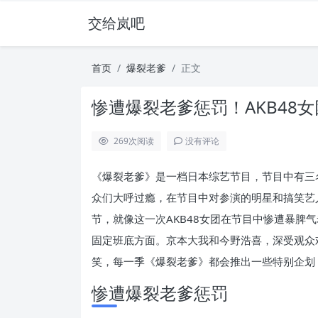
交给岚吧
首页
爆裂老爹
正文
惨遭爆裂老爹惩罚！AKB48
269
次阅读
没有评论
《爆裂老爹》是一档日本综艺节目，节目中有三
众们大呼过瘾，在节目中对参演的明星和搞笑艺
节，就像这一次AKB48女团在节目中惨遭暴脾
固定班底方面。京本大我和今野浩喜，深受观众
笑，每一季《爆裂老爹》都会推出一些特别企划
惨遭爆裂老爹惩罚