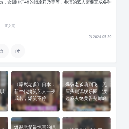
，女团HKT48的指原莉乃等等，参演的艺人需要完成各种
正文完
2024-05-30
《爆裂老爹》日本：
爆裂老爹嗨到飞，无
难以
新生代搞笑艺人一夜
厘头嘲讽娱乐圈！渡
成名，爆笑不停
边麻友绝美告别巅峰
爆裂老爹最惊喜的综