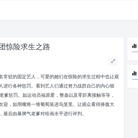
女团惊险求生之路
名常驻的固定艺人，可爱的她们在惊险的求生过程中也让观
人进行各种惩罚。看到艺人们通过努力战胜自己的内心细
气老爹惩罚。如运动员福原爱，整蛊以及零距离接触等等，
欢迎，如用嘴将一堆葡萄装进鸟笼里。让观众看得捧腹大
，最后由暴脾气老爹对绘画水平进行评判。