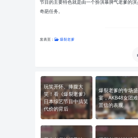
节目的主要特色就是由一个扮演暴脾气老爹的演员
奇葩任务。
发表至：
爆裂老爹
玩笑开怀、捧腹大
爆裂老爹的专场盛
笑！看《爆裂老爹》
宴，AKB48女团
日本综艺节目中搞笑
置信的表现
代价的背后