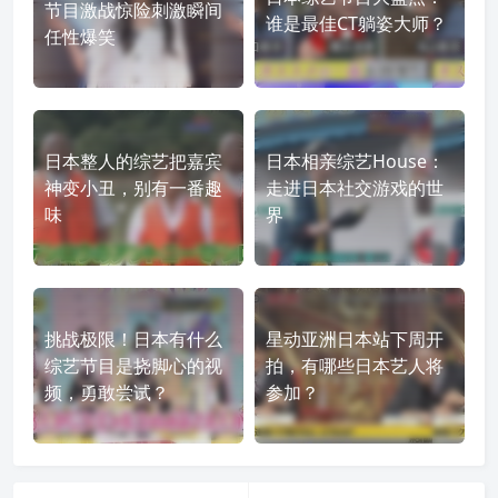
节目激战惊险刺激瞬间
谁是最佳CT躺姿大师？
任性爆笑
日本整人的综艺把嘉宾
日本相亲综艺House：
神变小丑，别有一番趣
走进日本社交游戏的世
味
界
挑战极限！日本有什么
星动亚洲日本站下周开
综艺节目是挠脚心的视
拍，有哪些日本艺人将
频，勇敢尝试？
参加？