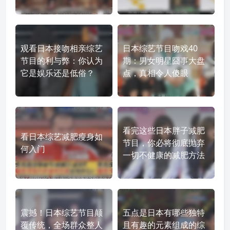
观看日本接吻相亲综艺
日本综艺节目吻戏40
节目的利与弊：你认为
期：男女明星囧事大盘
它是娱乐还是低俗？
点，真相令人傻眼
看完这些日本胖子减肥
看日本综艺减肥瘦身如
节目，你必将彻底抛弃
何入门
一切不健康的减肥方法
震撼！日本综艺节目颠
五点是日本有哪些独特
覆传统，全场群众整人
且有趣的元素组成的综