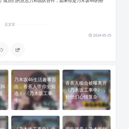
了成员们的意志力和团队合作，如果你是乃木坂46的粉
正文完
2024-05-25
乃木坂46生活趣事百
香蕉人组合被曝离开
36
出，香蕉人带你全知
《乃木坂工事中》，
最
道！-《乃木坂工事
粉丝们心情复杂
中》