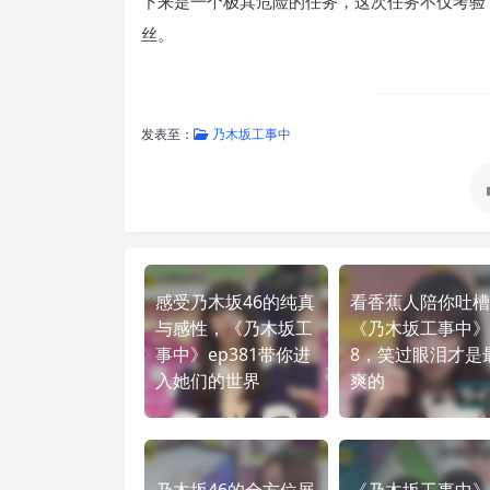
下来是一个极其危险的任务，这次任务不仅考验
丝。
发表至：
乃木坂工事中
感受乃木坂46的纯真
看香蕉人陪你吐槽
与感性，《乃木坂工
《乃木坂工事中》
事中》ep381带你进
8，笑过眼泪才是
入她们的世界
爽的