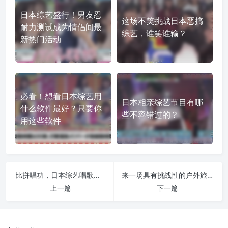
日本综艺盛行！男友忍
这场不笑挑战日本恶搞
耐力测试成为情侣间最
综艺，谁笑谁输？
新热门活动
必看！想看日本综艺用
日本相亲综艺节目有哪
什么软件最好？只要你
些不容错过的？
用这些软件
比拼唱功，日本综艺唱歌打分节目大盘点
来一场具有挑战性的户外旅行吧，从哪里开始补《铁腕DASH》？
上一篇
下一篇