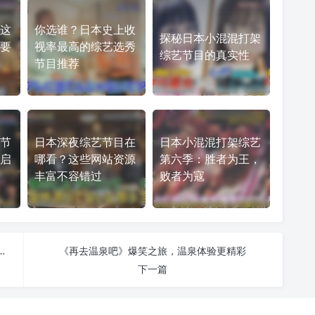
这
你选谁？日本史上收
探秘日本小混混打架
要
视率最高的综艺选秀
综艺节目的真实性
节目推荐
节
日本深夜综艺节目在
日本小混混打架综艺
启
哪看？这些网站资源
第六季：胜者为王，
丰富不容错过
败者为寇
项吗？2021年最佳综艺节目大赏名单揭晓
《再去温泉吧》爆笑之旅，温泉体验更精彩
下一篇