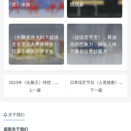
变》体验
线观看
《长腿变身大妈？超级
《超级变变变》，释放
变变变达人秀你操作》-
你的想象力，操纵人体
惊喜不断的肢体变换
力量创造奇妙魔术
2023年《头脑王》绮想，聚焦教育与文化的多元题库
日本综艺节目《人类观察》2014合集下载，让你拥有健康的心态
上一篇
下一篇
关于我们
底部关于我们