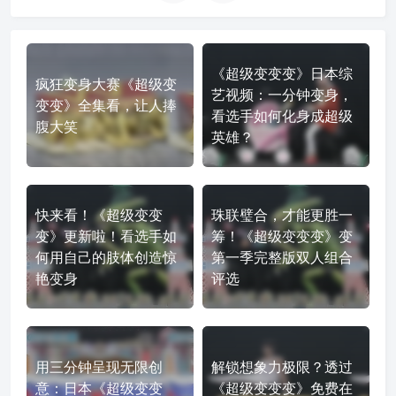
《超级变变变》日本综
疯狂变身大赛《超级变
艺视频：一分钟变身，
变变》全集看，让人捧
看选手如何化身成超级
腹大笑
英雄？
快来看！《超级变变
珠联璧合，才能更胜一
变》更新啦！看选手如
筹！《超级变变变》变
何用自己的肢体创造惊
第一季完整版双人组合
艳变身
评选
用三分钟呈现无限创
解锁想象力极限？透过
意：日本《超级变变
《超级变变变》免费在