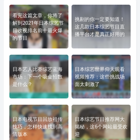
看完这篇文章，你将了
挑剔的你一定要知道！
解到2021年日本综艺节
这几款日本综艺节目直
目收视排名前十最火爆
播平台才是真正好用的
的节目
日本艺人比赛综艺蓝海
日本综艺世界仰天观看
市场：下一个吸金招数
视频推荐：这些挑战场
是什么？
面太刺激了
日本电视节目回放祖传
日本综艺节目推荐网大
技巧，怎样快速找到高
揭秘，这6个网站最受欢
清版本
迎