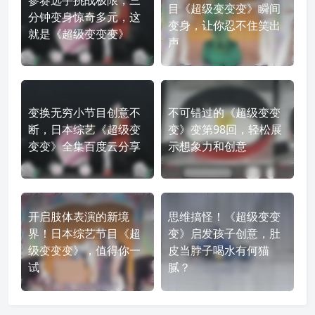
参赛选手挑战极限，三
目《超级变变变》瞬间
分钟变身惊奇多元，这
变身，让你忍不住笑出
就是《超级变变变》
声
变换无穷小节目创意不
不可错过的《超级变变
断，日本综艺《超级变
变》变第98回，轻松展
变变》全集百度云分享
示想象力和创意
开启肢体表演的新境
思维搞怪！《超级变变
界！日本综艺节目《超
变》启发孩子创意，肚
级变变变》，值得你一
皮当脖子喝水有何猫
试
腻？