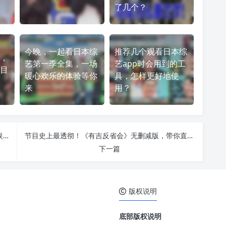
了几个？
今晚，一起看日本综
推荐几个观看日本综
，
艺第一季全集，一场
艺app时会用到的工
目
暖心欢乐的体验等你
具，怎样更好地使
来
用？
观看日本接吻相亲综艺节目的利与弊：你认为它是娱乐还是低俗？
节目史上最透彻！《有吉反省会》无删减版，带你直面明星最深处的内心
下一篇
版权说明
底部版权说明