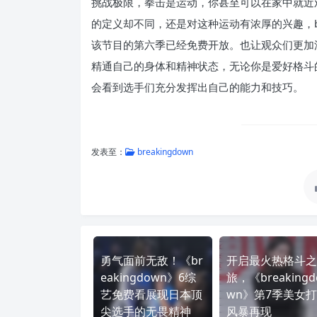
挑战极限，拳击是运动，你甚至可以在家中就近观看
的定义却不同，还是对这种运动有浓厚的兴趣，br
该节目的第六季已经免费开放。也让观众们更加
精通自己的身体和精神状态，无论你是爱好格斗
会看到选手们充分发挥出自己的能力和技巧。
发表至：
breakingdown
勇气面前无敌！《br
开启最火热格斗之
eakingdown》6综
旅，《breakingd
艺免费看展现日本顶
wn》第7季美女
尖选手的无畏精神
风暴再现