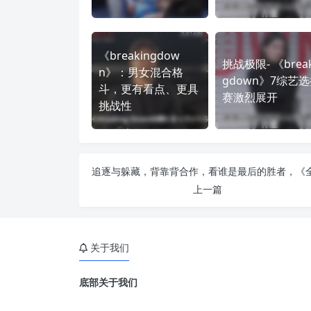
《breakingdow
挑战极限- 《break
n》：男女混合格
gdown》7综艺
斗，更有看点、更具
赛激烈展开
挑战性
上一篇
关于我们
底部关于我们