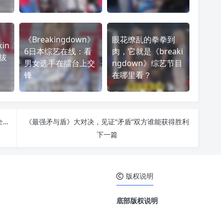
《Breakingdown》
眼花缭乱的拳拳到
in
6日本综艺在线：看
肉，它就是《breaki
选拔
男女选手在擂台上交
ngdown》综艺节目
锋
在哪里看？
追逐与躲藏，背靠背合作，看谁是最后的胜者，《全员逃走中》日本综艺第一季投屏刺激无限
《最强矛与盾》大对决，见证“矛盾”双方谁能获得胜利
下一篇
版权说明
底部版权说明