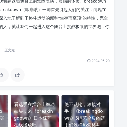
到这场舞台上的炫酷表演，震撼的体验。breakdown
eakdown（即崩溃）一词首先引起人们的关注，而现在
深入地了解到了格斗运动的那种“生存而至顶”的特性，完全
的人，就让我们一起进入这个舞台上挑战极限的世界吧，你
正文完
2024-05-20
看选手在擂台上舞动
绝不认输，狠揍对
o
拳头，来《breakin
手！《breakingdo
打架
gdown》日本综艺
wn》6综艺全集的选
在线播放吧
手们这样热爱格斗