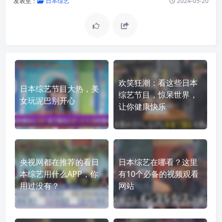
发表至：
日本综艺
2024-05-20
欢笑狂潮：看这些日本
日本综艺节目大热，美
综艺节目，惊呆世界，
女玩泥巴别开心
让你健康快乐
央视网都在推荐的看日
日本综艺在哪看？这里
本综艺用什么APP，你
有10个必备的视频观看
用过没有？
网站