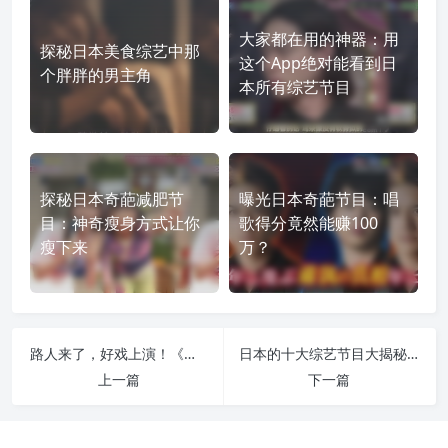
大家都在用的神器：用
探秘日本美食综艺中那
这个App绝对能看到日
个胖胖的男主角
本所有综艺节目
探秘日本奇葩减肥节
曝光日本奇葩节目：唱
目：神奇瘦身方式让你
歌得分竟然能赚100
瘦下来
万？
路人来了，好戏上演！《人类观察》百度云资源限时领取
日本的十大综艺节目大揭秘！从笑点到冰雪奇缘你知道几个？
上一篇
下一篇