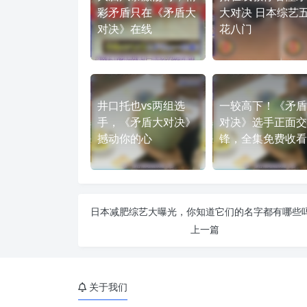
彩矛盾只在《矛盾大
大对决 日本综艺
对决》在线
花八门
井口托也vs两组选
一较高下！《矛盾
手，《矛盾大对决》
对决》选手正面交
撼动你的心
锋，全集免费收看
上一篇
关于我们