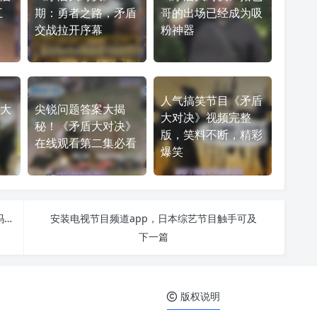
五
期：勇者之路，矛盾
哥的出场已经成为吸
交战拉开序幕
粉神器
人气搞笑节目《矛盾
大
尖锐问题答案大揭
大对决》视频完整
秘！《矛盾大对决》
版，笑料不断，精彩
在线观看第二集必看
爆笑
日本减肥综艺大曝光，你知道它们的名字都有哪些吗？
安装电视节目频道app，日本综艺节目触手可及
下一篇
版权说明