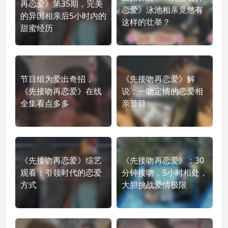
再恋爱》第35期，完美
恋爱》泳池相亲竟然有
的异国相亲后5小时内的
这样的壮举？
甜蜜经历
节目组为爱出奇招，
《先接吻再恋爱》解
《先接吻再恋爱》在线
说：一吻定情的恋爱相
全集看点多多
亲节目
《先接吻再恋爱》综艺
《先接吻再恋爱》：30
观看：引领时代的恋爱
分钟接吻，5小时相处，
方式
大胆挑战爱情极限