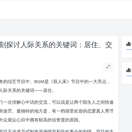
深刻探讨人际关系的关键词：居住、交
本的综艺节目中。BGM是《双人床》节目中的一大亮点，
人际关系的关键词——居住。
行一次排解心中话的交流，可以说是让两个陌生人之间快速
和迷茫。最独特的地方是，有一档很受欢迎的恋爱真人秀节
大众观众心目中拥有较高的信誉度的原因。
节目不追求花式制造浪漫情节和悲欢离合的剧情，节目的主