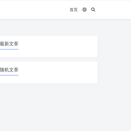
首页
最新文章
随机文章