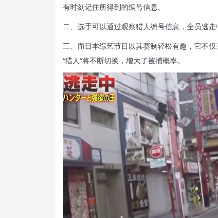
有时刻记住所得到的编号信息。
二、选手可以通过观察猎人编号信息，全员逃走
三、而日本综艺节目以其赛制轻松有趣，它不仅
“猎人”将不断切换，增大了被捕概率。