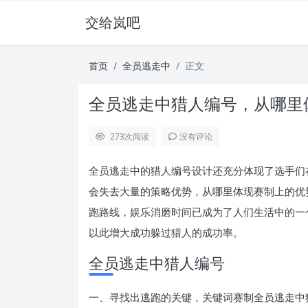
交给岚吧
首页
全员逃走中
正文
全员逃走中猎人编号，从哪里
273
次阅读
没有评论
全员逃走中的猎人编号设计还充分体现了选手们
会失去大量的策略优势，从哪里体现赛制上的优
跑路线，娱乐消磨时间已成为了人们生活中的一
以此增大成功躲过猎人的成功率。
全员逃走中猎人编号
一、寻找出逃跑的关键，关键词赛制全员逃走中