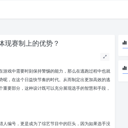
体现赛制上的优势？
在游戏中需要时刻保持警惕的能力，那么在逃跑过程中也就
势呢，在这个日益快节奏的时代。从而制定出更加高效的逃
个重要部分，这种设计既可以充分展现选手的智慧和手段，
猎人编号，更是成为了综艺节目中的巨头，因为如果选手没