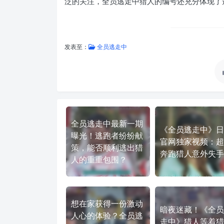
泛的关注，全员逃走中猎人的编号还充分体现了
发表至：
全员逃走中
全员逃走中最新一期
《全员逃走中》日
曝光！逃跑者纷纷献
官网独家视频：超
策，能否顺利逃出猎
奔跑猎人意外失手
人的重重包围？
想在家获得一份激动
暗夜迷藏！《全员
人心的体验？全员逃
走中》猎人等着猎