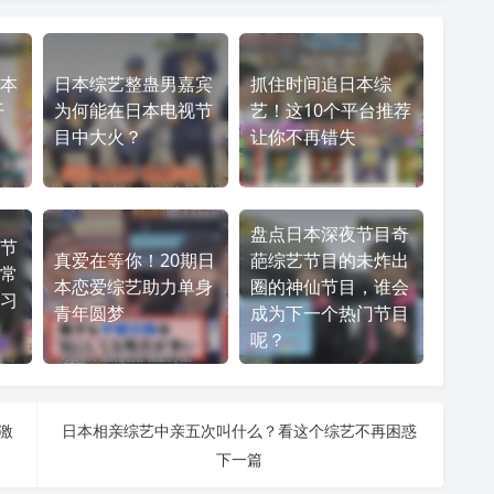
本
日本综艺整蛊男嘉宾
抓住时间追日本综
开
为何能在日本电视节
艺！这10个平台推荐
目中大火？
让你不再错失
盘点日本深夜节目奇
节
真爱在等你！20期日
葩综艺节目的未炸出
常
本恋爱综艺助力单身
圈的神仙节目，谁会
习
青年圆梦
成为下一个热门节目
呢？
激
日本相亲综艺中亲五次叫什么？看这个综艺不再困惑
下一篇