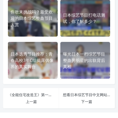
你敢来挑战吗？最受欢
日本综艺节目打电话测
迎的日本综艺整蛊节目
试，你了解多少？
大赏
日本选秀节目推荐：青
曝光日本一档综艺节目
春高校3年C组揭露偶像
整蛊男明星的出轨背后
界的真实舞台
真相
《全能住宅改造王》第一季下载：家庭再生计划从此开始
想看日本综艺节目中文网站？推荐三大高质量平台，一键观影轻松搞定
上一篇
下一篇