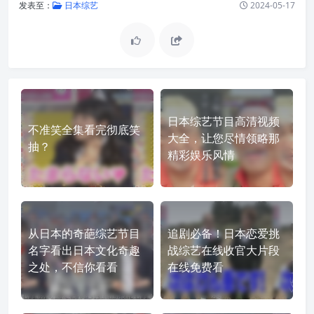
发表至：
日本综艺
2024-05-17
日本综艺节目高清视频
不准笑全集看完彻底笑
大全，让您尽情领略那
抽？
精彩娱乐风情
从日本的奇葩综艺节目
追剧必备！日本恋爱挑
名字看出日本文化奇趣
战综艺在线收官大片段
之处，不信你看看
在线免费看