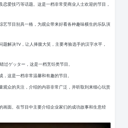
及恋爱技巧等话题。这是一档非常受商业人士欢迎的节目，
综艺节目别具一格，为观众带来好看各种趣味横生的乐队演
问题解决TV，让人捧腹大笑，主要考验选手的汉字水平，
e错过ゲッター，这是一档烹饪类节目。
成，这是一档非常温馨和有趣的节目。
量观众的关注，介绍的内容非常广泛，并听取到来细心玩赏
的画面。在节目中主要介绍企业家们的成功故事和生意经