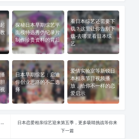
看日本综艺还需要下
起
探秘日本早期综艺平
载？这里让你告别下
教
面模特选秀伪纪录片
载-去哪里看日本综
制作珍贵资料的背后
艺
爱情实验室等新锐日
播
日本早期综艺：启迪
本相亲节目视频播
胆
你创业思路的不二选
放，给你不一样的恋
视
择
爱启示
爱情倒计时！30分钟、5个吻，谁能打破单身魔咒？——日本综艺节目《先接吻后恋爱》
日本恋爱相亲综艺迎来第五季，更多吸睛挑战等你来
下一篇