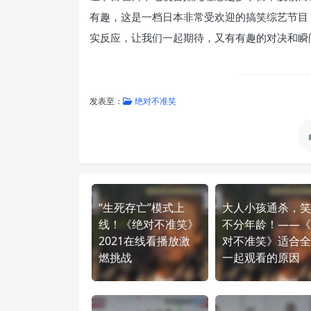
有趣，这是一档日本非常受欢迎的搞笑综艺节目
实反应，让我们一起期待，又有有趣的对决和瞬
发表至：
绝对不准笑
“生死存亡”模式上
大人小孩通杀，笑
线！《绝对不准笑》
不分年龄！——《
2021在线看播放激
对不准笑》适合全
燃挑战
一起观看的原因