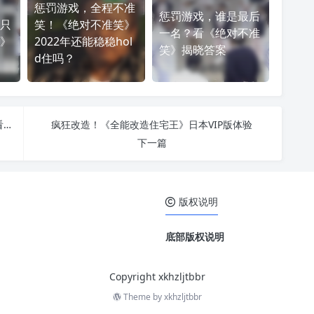
惩罚游戏，全程不准
惩罚游戏，谁是最后
只
笑！《绝对不准笑》
一名？看《绝对不准
》
2022年还能稳稳hol
笑》揭晓答案
d住吗？
细节决定成败，日本恋爱综艺第一次见面Kiss我，看看他们是如何准备的
疯狂改造！《全能改造住宅王》日本VIP版体验
下一篇
版权说明
底部版权说明
Copyright xkhzljtbbr
Theme by
xkhzljtbbr