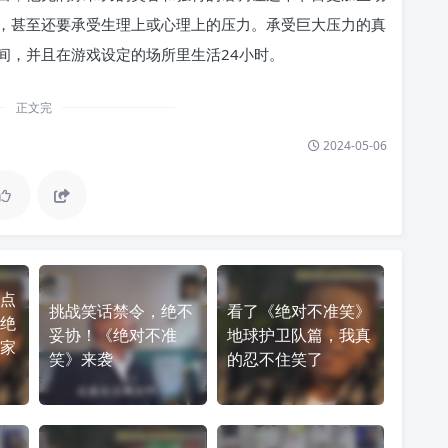
，甚至还要承受生理上或心理上的压力。承受巨大压力的真
间，并且在游戏设定的场所里生活24小时。
正文完
2024-05-06
点
挑战笑话禁令，绝不
看了《绝对不准笑》
绝
妥协！《绝对不准
地球护卫队篇，我真
家
笑》来袭
的忍不住笑了