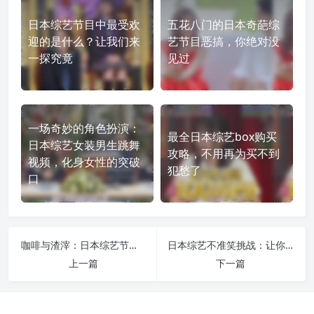
日本综艺节目中最受欢
五花八门的日本奇葩综
迎的是什么？让我们来
艺节目恶搞，你绝对没
一探究竟
见过
一场奇妙的角色扮演：
最全日本综艺box购买
日本综艺女装男生跳舞
攻略，不用再为买不到
视频，化身女性的突破
犯愁了
口
咖啡与渣滓：日本综艺节目中最好看的找出真的物品节目
日本综艺不准笑挑战：让你笑到撕心裂肺的奇葩表演
上一篇
下一篇