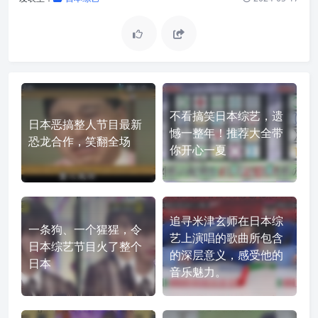
不看搞笑日本综艺，遗
日本恶搞整人节目最新
憾一整年！推荐大全带
恐龙合作，笑翻全场
你开心一夏
追寻米津玄师在日本综
一条狗、一个猩猩，令
艺上演唱的歌曲所包含
日本综艺节目火了整个
的深层意义，感受他的
日本
音乐魅力。